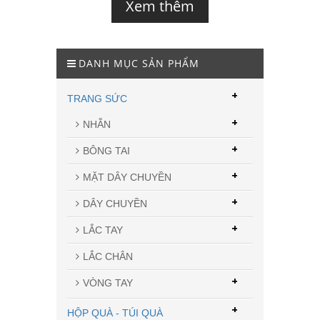
Xem thêm
DANH MỤC SẢN PHẨM
+
TRANG SỨC
+
NHẪN
+
BÔNG TAI
+
MẶT DÂY CHUYỀN
+
DÂY CHUYỀN
+
LẮC TAY
LẮC CHÂN
+
VÒNG TAY
+
HỘP QUÀ - TÚI QUÀ