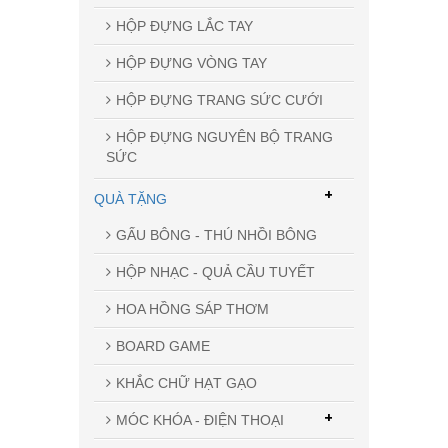
HỘP ĐỰNG LẮC TAY
HỘP ĐỰNG VÒNG TAY
HỘP ĐỰNG TRANG SỨC CƯỚI
HỘP ĐỰNG NGUYÊN BỘ TRANG
SỨC
+
QUÀ TẶNG
GẤU BÔNG - THÚ NHỒI BÔNG
HỘP NHẠC - QUẢ CẦU TUYẾT
HOA HỒNG SÁP THƠM
BOARD GAME
KHẮC CHỮ HẠT GẠO
+
MÓC KHÓA - ĐIỆN THOẠI