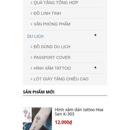
QUÀ TẶNG TỔNG HỢP
ĐỒ LINH TINH
VĂN PHÒNG PHẨM
+
DU LỊCH
ĐỒ DÙNG DU LỊCH
PASSPORT COVER
+
HÌNH XĂM TATTOO
LÓT GIÀY TĂNG CHIỀU CAO
SẢN PHẨM MỚI
Hình xăm dán tattoo Hoa
Sen K-303
12.000₫