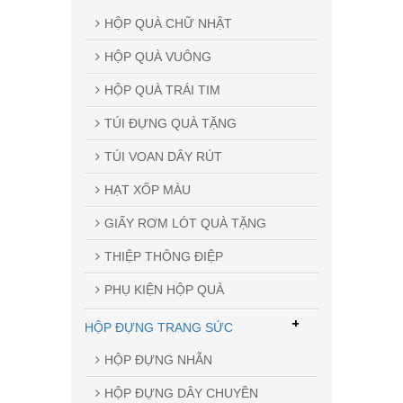
HỘP QUÀ CHỮ NHẬT
HỘP QUÀ VUÔNG
HỘP QUÀ TRÁI TIM
TÚI ĐỰNG QUÀ TẶNG
TÚI VOAN DÂY RÚT
HẠT XỐP MÀU
GIẤY RƠM LÓT QUÀ TẶNG
THIỆP THÔNG ĐIỆP
PHỤ KIỆN HỘP QUÀ
+
HỘP ĐỰNG TRANG SỨC
HỘP ĐỰNG NHẪN
HỘP ĐỰNG DÂY CHUYỀN