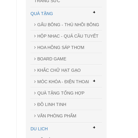
TRANG SỨC
+
QUÀ TẶNG
GẤU BÔNG - THÚ NHỒI BÔNG
HỘP NHẠC - QUẢ CẦU TUYẾT
HOA HỒNG SÁP THƠM
BOARD GAME
KHẮC CHỮ HẠT GẠO
+
MÓC KHÓA - ĐIỆN THOẠI
QUÀ TẶNG TỔNG HỢP
ĐỒ LINH TINH
VĂN PHÒNG PHẨM
+
DU LỊCH