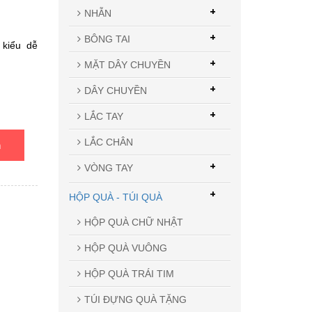
+
NHẪN
+
BÔNG TAI
kiểu dễ
+
MẶT DÂY CHUYỀN
+
DÂY CHUYỀN
+
LẮC TAY
LẮC CHÂN
n
+
VÒNG TAY
+
HỘP QUÀ - TÚI QUÀ
HỘP QUÀ CHỮ NHẬT
HỘP QUÀ VUÔNG
HỘP QUÀ TRÁI TIM
TÚI ĐỰNG QUÀ TẶNG