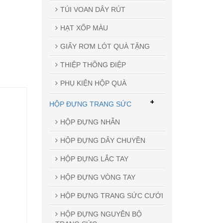
TÚI VOAN DÂY RÚT
HẠT XỐP MÀU
GIẤY RƠM LÓT QUÀ TẶNG
THIỆP THÔNG ĐIỆP
PHỤ KIỆN HỘP QUÀ
+
HỘP ĐỰNG TRANG SỨC
HỘP ĐỰNG NHẪN
HỘP ĐỰNG DÂY CHUYỀN
HỘP ĐỰNG LẮC TAY
HỘP ĐỰNG VÒNG TAY
HỘP ĐỰNG TRANG SỨC CƯỚI
HỘP ĐỰNG NGUYÊN BỘ