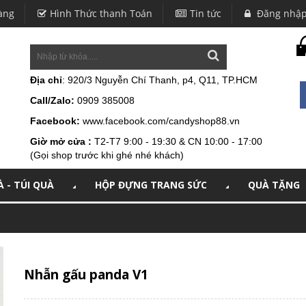
àng
Hình Thức thanh Toán
Tin tức
Đăng nhậ
Địa chỉ
: 920/3 Nguyễn Chí Thanh, p4, Q11, TP.HCM
Call/Zalo:
0909 385008
Facebook:
www.facebook.com/candyshop88.vn
Giờ mở cửa :
T2-T7 9:00 - 19:30 & CN 10:00 - 17:00
(Gọi shop trước khi ghé nhé khách)
 - TÚI QUÀ
HỘP ĐỰNG TRANG SỨC
QUÀ TẶNG
Nhẫn gấu panda V1