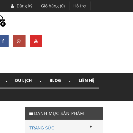
p
Đăng ký
Giỏ hàng (0)
Hỗ trợ
0
DU LỊCH
BLOG
LIÊN HỆ
DANH MỤC SẢN PHẨM
+
TRANG SỨC