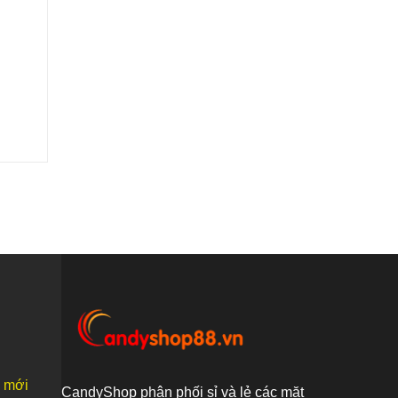
n mới
CandyShop phân phối sỉ và lẻ các mặt