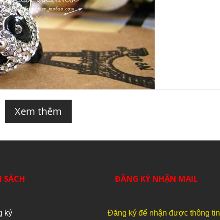
Xem thêm
H SÁCH
ĐĂNG KÝ NHẬN MAIL
g ký
Đăng ký để nhận được thông ti