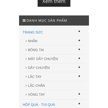
Xem thêm
DANH MỤC SẢN PHẨM
+
TRANG SỨC
+
NHẪN
+
BÔNG TAI
+
MẶT DÂY CHUYỀN
+
DÂY CHUYỀN
+
LẮC TAY
LẮC CHÂN
+
VÒNG TAY
+
HỘP QUÀ - TÚI QUÀ