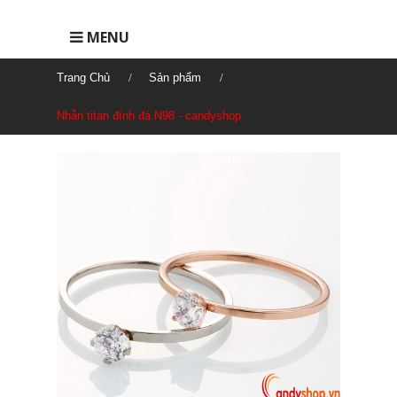
MENU
Trang Chủ
Sản phẩm
Nhẫn titan đính đá N98 - candyshop