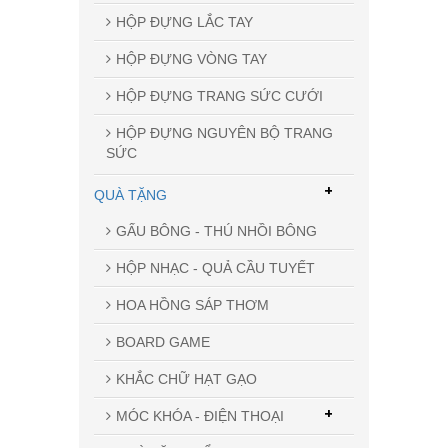
HỘP ĐỰNG LẮC TAY
HỘP ĐỰNG VÒNG TAY
HỘP ĐỰNG TRANG SỨC CƯỚI
HỘP ĐỰNG NGUYÊN BỘ TRANG
SỨC
+
QUÀ TẶNG
GẤU BÔNG - THÚ NHỒI BÔNG
HỘP NHẠC - QUẢ CẦU TUYẾT
HOA HỒNG SÁP THƠM
BOARD GAME
KHẮC CHỮ HẠT GẠO
+
MÓC KHÓA - ĐIỆN THOẠI