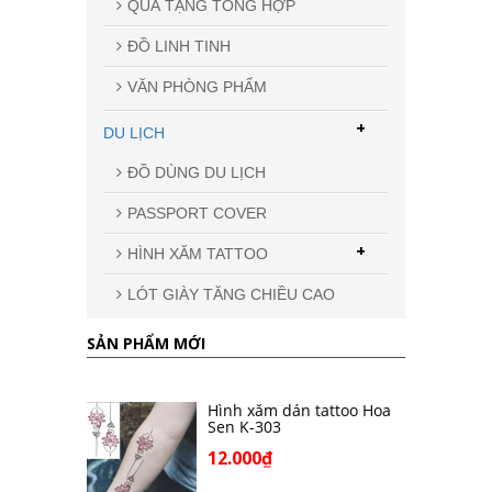
QUÀ TẶNG TỔNG HỢP
ĐỒ LINH TINH
VĂN PHÒNG PHẨM
+
DU LỊCH
ĐỒ DÙNG DU LỊCH
PASSPORT COVER
+
HÌNH XĂM TATTOO
LÓT GIÀY TĂNG CHIỀU CAO
SẢN PHẨM MỚI
Hình xăm dán tattoo Hoa
Sen K-303
12.000₫