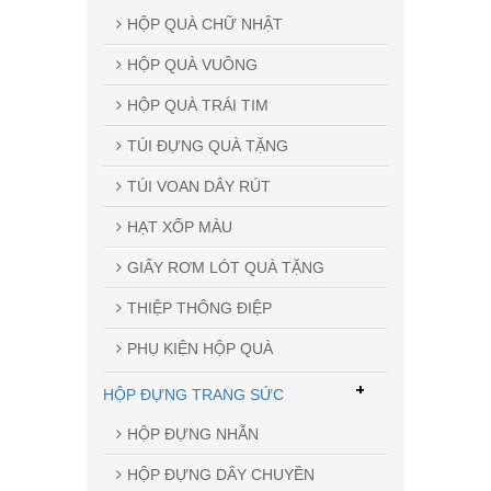
HỘP QUÀ CHỮ NHẬT
HỘP QUÀ VUÔNG
HỘP QUÀ TRÁI TIM
TÚI ĐỰNG QUÀ TẶNG
TÚI VOAN DÂY RÚT
HẠT XỐP MÀU
GIẤY RƠM LÓT QUÀ TẶNG
THIỆP THÔNG ĐIỆP
PHỤ KIỆN HỘP QUÀ
+
HỘP ĐỰNG TRANG SỨC
HỘP ĐỰNG NHẪN
HỘP ĐỰNG DÂY CHUYỀN