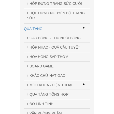
HỘP ĐỰNG TRANG SỨC CƯỚI
HỘP ĐỰNG NGUYÊN BỘ TRANG
SỨC
+
QUÀ TẶNG
GẤU BÔNG - THÚ NHỒI BÔNG
HỘP NHẠC - QUẢ CẦU TUYẾT
HOA HỒNG SÁP THƠM
BOARD GAME
KHẮC CHỮ HẠT GẠO
+
MÓC KHÓA - ĐIỆN THOẠI
QUÀ TẶNG TỔNG HỢP
ĐỒ LINH TINH
VĂN PHÒNG PHẨM