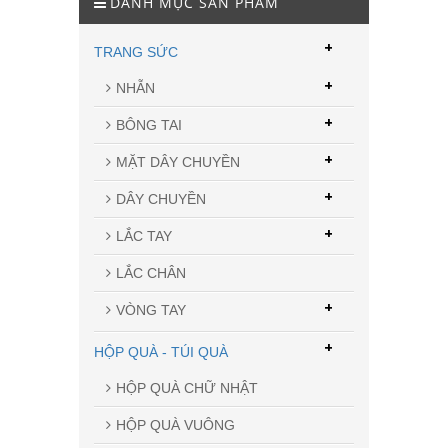
DANH MỤC SẢN PHẨM
+
TRANG SỨC
+
NHẪN
+
BÔNG TAI
+
MẶT DÂY CHUYỀN
+
DÂY CHUYỀN
+
LẮC TAY
LẮC CHÂN
+
VÒNG TAY
+
HỘP QUÀ - TÚI QUÀ
HỘP QUÀ CHỮ NHẬT
HỘP QUÀ VUÔNG