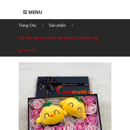
MENU
Trang Chủ
Sản phẩm
Set hộp quà hoa hồng sáp thơm 12 bông & cặp
gà con V.2