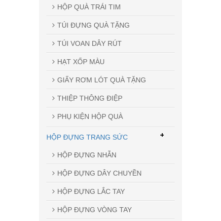
HỘP QUÀ TRÁI TIM
TÚI ĐỰNG QUÀ TẶNG
TÚI VOAN DÂY RÚT
HẠT XỐP MÀU
GIẤY RƠM LÓT QUÀ TẶNG
THIỆP THÔNG ĐIỆP
PHỤ KIỆN HỘP QUÀ
+
HỘP ĐỰNG TRANG SỨC
HỘP ĐỰNG NHẪN
HỘP ĐỰNG DÂY CHUYỀN
HỘP ĐỰNG LẮC TAY
HỘP ĐỰNG VÒNG TAY