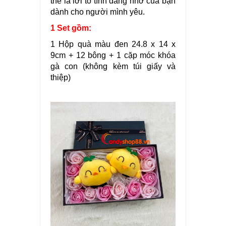
thể là lời tỏ tình đáng nhớ của bạn
dành cho người mình yêu.
1
Set gồm:
1 Hộp quà màu đen 24.8 x 14 x
9cm
+ 12 bông + 1 cặp móc khóa
gà con (không kèm túi giấy và
thiệp)