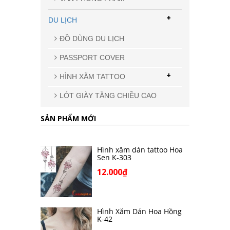
+
DU LỊCH
ĐỒ DÙNG DU LỊCH
PASSPORT COVER
+
HÌNH XĂM TATTOO
LÓT GIÀY TĂNG CHIỀU CAO
SẢN PHẨM MỚI
Hình xăm dán tattoo Hoa
Sen K-303
12.000₫
Hình Xăm Dán Hoa Hồng
K-42