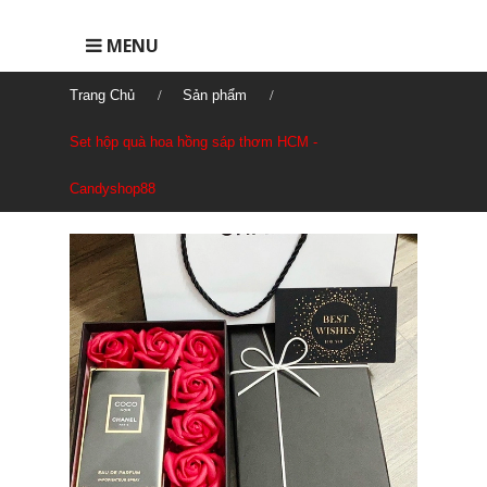
MENU
Trang Chủ
Sản phẩm
Set hộp quà hoa hồng sáp thơm HCM -
Candyshop88