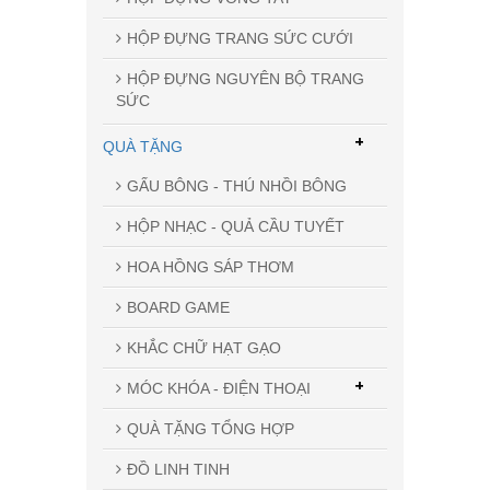
HỘP ĐỰNG TRANG SỨC CƯỚI
HỘP ĐỰNG NGUYÊN BỘ TRANG
SỨC
+
QUÀ TẶNG
GẤU BÔNG - THÚ NHỒI BÔNG
HỘP NHẠC - QUẢ CẦU TUYẾT
HOA HỒNG SÁP THƠM
BOARD GAME
KHẮC CHỮ HẠT GẠO
+
MÓC KHÓA - ĐIỆN THOẠI
QUÀ TẶNG TỔNG HỢP
ĐỒ LINH TINH