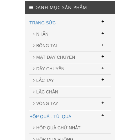
DANH MỤC SẢN PHẨM
+
TRANG SỨC
+
NHẪN
+
BÔNG TAI
+
MẶT DÂY CHUYỀN
+
DÂY CHUYỀN
+
LẮC TAY
LẮC CHÂN
+
VÒNG TAY
+
HỘP QUÀ - TÚI QUÀ
HỘP QUÀ CHỮ NHẬT
HỘP QUÀ VUÔNG