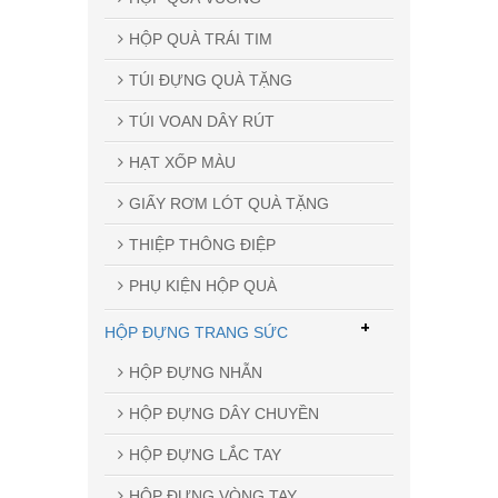
HỘP QUÀ TRÁI TIM
TÚI ĐỰNG QUÀ TẶNG
TÚI VOAN DÂY RÚT
HẠT XỐP MÀU
GIẤY RƠM LÓT QUÀ TẶNG
THIỆP THÔNG ĐIỆP
PHỤ KIỆN HỘP QUÀ
+
HỘP ĐỰNG TRANG SỨC
HỘP ĐỰNG NHẪN
HỘP ĐỰNG DÂY CHUYỀN
HỘP ĐỰNG LẮC TAY
HỘP ĐỰNG VÒNG TAY