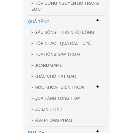
HỘP ĐỰNG NGUYÊN BỘ TRANG
SỨC
+
QUÀ TẶNG
GẤU BÔNG - THÚ NHỒI BÔNG
HỘP NHẠC - QUẢ CẦU TUYẾT
HOA HỒNG SÁP THƠM
BOARD GAME
KHẮC CHỮ HẠT GẠO
+
MÓC KHÓA - ĐIỆN THOẠI
QUÀ TẶNG TỔNG HỢP
ĐỒ LINH TINH
VĂN PHÒNG PHẨM
+
DU LỊCH