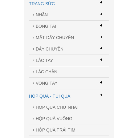
+
TRANG SỨC
+
NHẪN
+
BÔNG TAI
+
MẶT DÂY CHUYỀN
+
DÂY CHUYỀN
+
LẮC TAY
LẮC CHÂN
+
VÒNG TAY
+
HỘP QUÀ - TÚI QUÀ
HỘP QUÀ CHỮ NHẬT
HỘP QUÀ VUÔNG
HỘP QUÀ TRÁI TIM