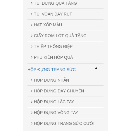
TÚI ĐỰNG QUÀ TẶNG
TÚI VOAN DÂY RÚT
HẠT XỐP MÀU
GIẤY RƠM LÓT QUÀ TẶNG
THIỆP THÔNG ĐIỆP
PHỤ KIỆN HỘP QUÀ
+
HỘP ĐỰNG TRANG SỨC
HỘP ĐỰNG NHẪN
HỘP ĐỰNG DÂY CHUYỀN
HỘP ĐỰNG LẮC TAY
HỘP ĐỰNG VÒNG TAY
HỘP ĐỰNG TRANG SỨC CƯỚI