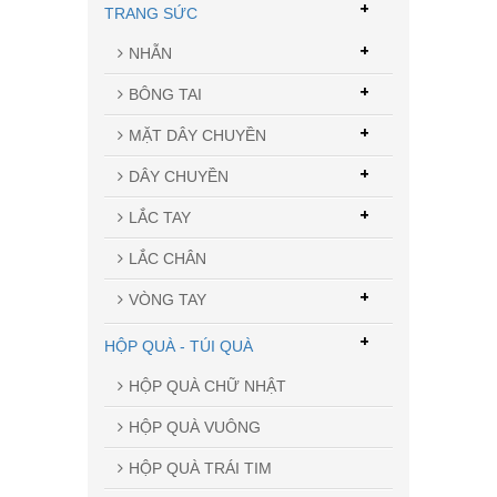
+
TRANG SỨC
+
NHẪN
+
BÔNG TAI
+
MẶT DÂY CHUYỀN
+
DÂY CHUYỀN
+
LẮC TAY
LẮC CHÂN
+
VÒNG TAY
+
HỘP QUÀ - TÚI QUÀ
HỘP QUÀ CHỮ NHẬT
HỘP QUÀ VUÔNG
HỘP QUÀ TRÁI TIM