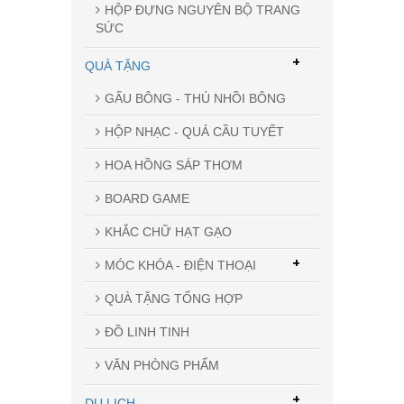
HỘP ĐỰNG NGUYÊN BỘ TRANG
SỨC
+
QUÀ TẶNG
GẤU BÔNG - THÚ NHỒI BÔNG
HỘP NHẠC - QUẢ CẦU TUYẾT
HOA HỒNG SÁP THƠM
BOARD GAME
KHẮC CHỮ HẠT GẠO
+
MÓC KHÓA - ĐIỆN THOẠI
QUÀ TẶNG TỔNG HỢP
ĐỒ LINH TINH
VĂN PHÒNG PHẨM
+
DU LỊCH