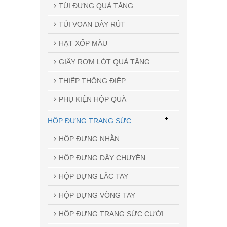
TÚI ĐỰNG QUÀ TẶNG
TÚI VOAN DÂY RÚT
HẠT XỐP MÀU
GIẤY RƠM LÓT QUÀ TẶNG
THIỆP THÔNG ĐIỆP
PHỤ KIỆN HỘP QUÀ
+
HỘP ĐỰNG TRANG SỨC
HỘP ĐỰNG NHẪN
HỘP ĐỰNG DÂY CHUYỀN
HỘP ĐỰNG LẮC TAY
HỘP ĐỰNG VÒNG TAY
HỘP ĐỰNG TRANG SỨC CƯỚI