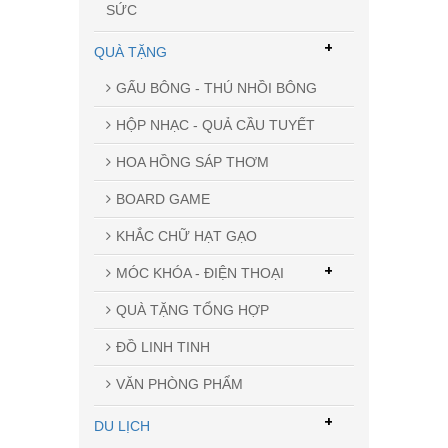
SỨC
+
QUÀ TẶNG
GẤU BÔNG - THÚ NHỒI BÔNG
HỘP NHẠC - QUẢ CẦU TUYẾT
HOA HỒNG SÁP THƠM
BOARD GAME
KHẮC CHỮ HẠT GẠO
+
MÓC KHÓA - ĐIỆN THOẠI
QUÀ TẶNG TỔNG HỢP
ĐỒ LINH TINH
VĂN PHÒNG PHẨM
+
DU LỊCH