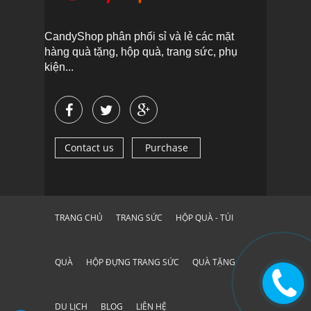
CandyShop phân phối sỉ và lẻ các mặt
hàng quà tặng, hộp quà, trang sức, phụ
kiện...
Contact us
Purchase
TRANG CHỦ
TRANG SỨC
HỘP QUÀ - TÚI
QUÀ
HỘP ĐỰNG TRANG SỨC
QUÀ TẶNG
DU LỊCH
BLOG
LIÊN HỆ