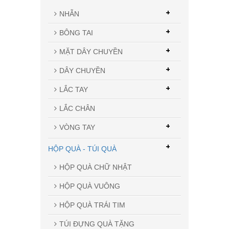
+
NHẪN
+
BÔNG TAI
+
MẶT DÂY CHUYỀN
+
DÂY CHUYỀN
+
LẮC TAY
LẮC CHÂN
+
VÒNG TAY
+
HỘP QUÀ - TÚI QUÀ
HỘP QUÀ CHỮ NHẬT
HỘP QUÀ VUÔNG
HỘP QUÀ TRÁI TIM
TÚI ĐỰNG QUÀ TẶNG