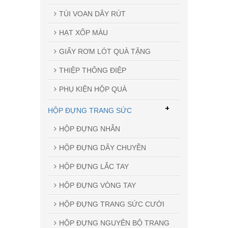
TÚI VOAN DÂY RÚT
HẠT XỐP MÀU
GIẤY RƠM LÓT QUÀ TẶNG
THIỆP THÔNG ĐIỆP
PHỤ KIỆN HỘP QUÀ
+
HỘP ĐỰNG TRANG SỨC
HỘP ĐỰNG NHẪN
HỘP ĐỰNG DÂY CHUYỀN
HỘP ĐỰNG LẮC TAY
HỘP ĐỰNG VÒNG TAY
HỘP ĐỰNG TRANG SỨC CƯỚI
HỘP ĐỰNG NGUYÊN BỘ TRANG