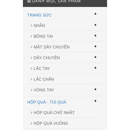
DANH MỤC SẢN PHẨM
+
TRANG SỨC
+
NHẪN
+
BÔNG TAI
+
MẶT DÂY CHUYỀN
+
DÂY CHUYỀN
+
LẮC TAY
LẮC CHÂN
+
VÒNG TAY
+
HỘP QUÀ - TÚI QUÀ
HỘP QUÀ CHỮ NHẬT
HỘP QUÀ VUÔNG