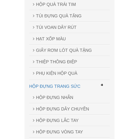
HỘP QUÀ TRÁI TIM
TÚI ĐỰNG QUÀ TẶNG
TÚI VOAN DÂY RÚT
HẠT XỐP MÀU
GIẤY RƠM LÓT QUÀ TẶNG
THIỆP THÔNG ĐIỆP
PHỤ KIỆN HỘP QUÀ
+
HỘP ĐỰNG TRANG SỨC
HỘP ĐỰNG NHẪN
HỘP ĐỰNG DÂY CHUYỀN
HỘP ĐỰNG LẮC TAY
HỘP ĐỰNG VÒNG TAY