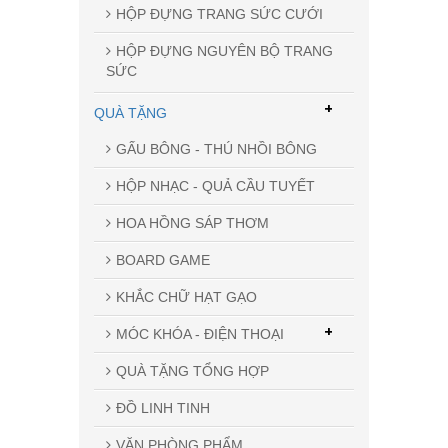
HỘP ĐỰNG TRANG SỨC CƯỚI
HỘP ĐỰNG NGUYÊN BỘ TRANG
SỨC
+
QUÀ TẶNG
GẤU BÔNG - THÚ NHỒI BÔNG
HỘP NHẠC - QUẢ CẦU TUYẾT
HOA HỒNG SÁP THƠM
BOARD GAME
KHẮC CHỮ HẠT GẠO
+
MÓC KHÓA - ĐIỆN THOẠI
QUÀ TẶNG TỔNG HỢP
ĐỒ LINH TINH
VĂN PHÒNG PHẨM