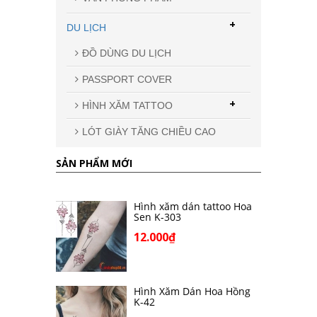
+
DU LỊCH
ĐỒ DÙNG DU LỊCH
PASSPORT COVER
+
HÌNH XĂM TATTOO
LÓT GIÀY TĂNG CHIỀU CAO
SẢN PHẨM MỚI
Hình xăm dán tattoo Hoa
Sen K-303
12.000₫
Hình Xăm Dán Hoa Hồng
K-42