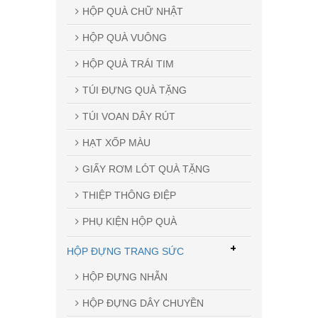
HỘP QUÀ CHỮ NHẬT
HỘP QUÀ VUÔNG
HỘP QUÀ TRÁI TIM
TÚI ĐỰNG QUÀ TẶNG
TÚI VOAN DÂY RÚT
HẠT XỐP MÀU
GIẤY RƠM LÓT QUÀ TẶNG
THIỆP THÔNG ĐIỆP
PHỤ KIỆN HỘP QUÀ
+
HỘP ĐỰNG TRANG SỨC
HỘP ĐỰNG NHẪN
HỘP ĐỰNG DÂY CHUYỀN