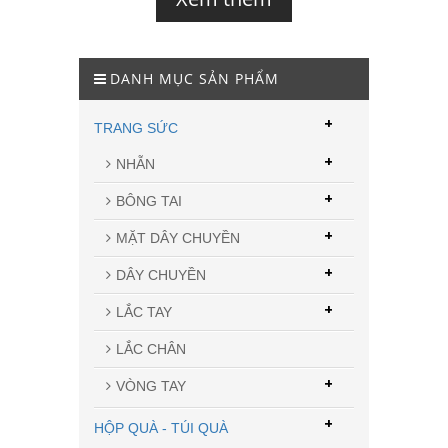
DANH MỤC SẢN PHẨM
+
TRANG SỨC
+
NHẪN
+
BÔNG TAI
+
MẶT DÂY CHUYỀN
+
DÂY CHUYỀN
+
LẮC TAY
LẮC CHÂN
+
VÒNG TAY
+
HỘP QUÀ - TÚI QUÀ