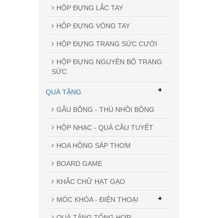
HỘP ĐỰNG LẮC TAY
HỘP ĐỰNG VÒNG TAY
HỘP ĐỰNG TRANG SỨC CƯỚI
HỘP ĐỰNG NGUYÊN BỘ TRANG
SỨC
+
QUÀ TẶNG
GẤU BÔNG - THÚ NHỒI BÔNG
HỘP NHẠC - QUẢ CẦU TUYẾT
HOA HỒNG SÁP THƠM
BOARD GAME
KHẮC CHỮ HẠT GẠO
+
MÓC KHÓA - ĐIỆN THOẠI
QUÀ TẶNG TỔNG HỢP