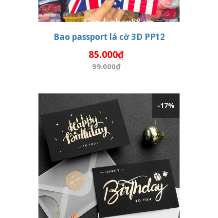
Bao passport lá cờ 3D PP12
85.000₫
THÊM VÀO GIỎ HÀNG
99.000₫
-17%