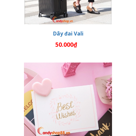
Dây đai Vali
50.000₫
HẾT HÀNG