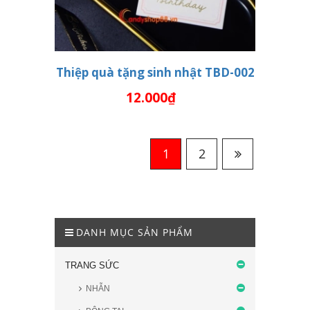
Thiệp quà tặng sinh nhật TBD-002
12.000₫
THÊM VÀO GIỎ HÀNG
1
2
DANH MỤC SẢN PHẨM
TRANG SỨC
NHẪN