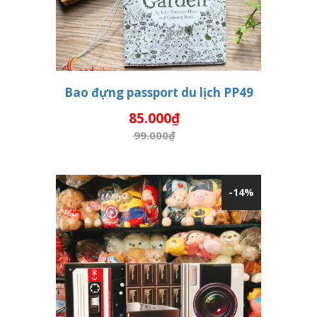
Bao đựng passport du lịch PP49
85.000₫
THÊM VÀO GIỎ HÀNG
99.000₫
-14%