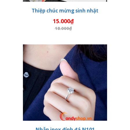
Thiệp chúc mừng sinh nhật
15.000₫
THÊM VÀO GIỎ HÀNG
18.000₫
Nhẫn inox đính đá N101