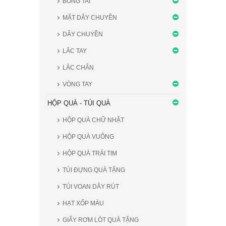
BÔNG TAI
MẶT DÂY CHUYỀN
DÂY CHUYỀN
LẮC TAY
LẮC CHÂN
VÒNG TAY
HỘP QUÀ - TÚI QUÀ
HỘP QUÀ CHỮ NHẬT
HỘP QUÀ VUÔNG
HỘP QUÀ TRÁI TIM
TÚI ĐỰNG QUÀ TẶNG
TÚI VOAN DÂY RÚT
HẠT XỐP MÀU
GIẤY RƠM LÓT QUÀ TẶNG