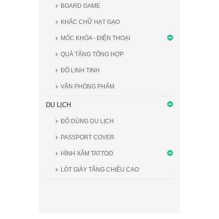
BOARD GAME
KHẮC CHỮ HẠT GẠO
MÓC KHÓA - ĐIỆN THOẠI
QUÀ TẶNG TỔNG HỢP
ĐỒ LINH TINH
VĂN PHÒNG PHẨM
DU LỊCH
ĐỒ DÙNG DU LỊCH
PASSPORT COVER
HÌNH XĂM TATTOO
LÓT GIÀY TĂNG CHIỀU CAO