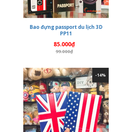
Bao đựng passport du lịch 3D
PP11
THÊM VÀO GIỎ HÀNG
85.000₫
99.000₫
-14%