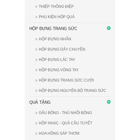
THIỆP THÔNG ĐIỆP
PHỤ KIỆN HỘP QUÀ
HỘP ĐỰNG TRANG SỨC
HỘP ĐỰNG NHẪN
HỘP ĐỰNG DÂY CHUYỀN
HỘP ĐỰNG LẮC TAY
HỘP ĐỰNG VÒNG TAY
HỘP ĐỰNG TRANG SỨC CƯỚI
HỘP ĐỰNG NGUYÊN BỘ TRANG SỨC
QUÀ TẶNG
GẤU BÔNG - THÚ NHỒI BÔNG
HỘP NHẠC - QUẢ CẦU TUYẾT
HOA HỒNG SÁP THƠM