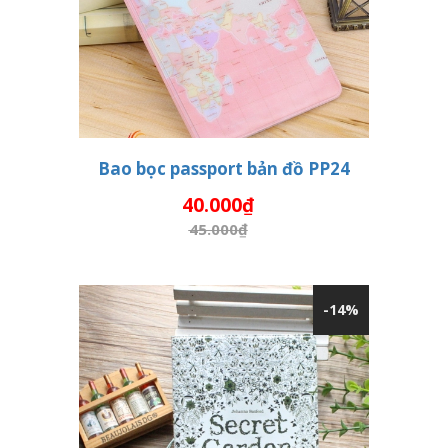
Bao bọc passport bản đồ PP24
40.000₫
THÊM VÀO GIỎ HÀNG
45.000₫
-14%